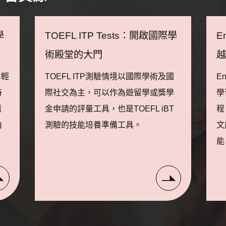
學
TOEFL ITP Tests：開啟國際學
E
術殿堂的大門
年輕
TOEFL ITP測驗情境以國際學術及國
E
時
際社交為主，可以作為遊留學或獎學
學
者
金申請的評量工具，也是TOEFL iBT
程
由
測驗的技能培養準備工具。
文
能